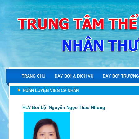
TRANG CHỦ
DẠY BƠI & DỊCH VỤ
DẠY BƠI TRƯỜNG
HUẤN LUYỆN VIÊN CÁ NHÂN
HLV Bơi Lội Nguyễn Ngọc Thảo Nhung